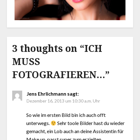
3 thoughts on “
ICH
MUSS
FOTOGRAFIEREN…
”
Jens Ehrlichmann
sagt:
Dezember 16, 2013 um 10:30 a.m. Uhr
So wie im ersten Bild bin ich auch offt
unterwegs.
Sehr toole Bilder hast du wieder
gemacht, ein Lob auch an deine Assistentin für
Make up, passt super zum erzielten