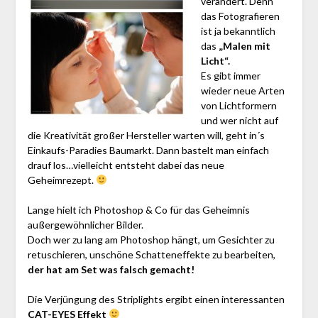
verändert. Denn
das Fotografieren
ist ja bekanntlich
das
„Malen mit
Licht“.
Es gibt immer
wieder neue Arten
von Lichtformern
und wer nicht auf
die Kreativität großer Hersteller warten will, geht in´s
Einkaufs-Paradies Baumarkt. Dann bastelt man einfach
drauf los…vielleicht entsteht dabei das neue
Geheimrezept.
Lange hielt ich Photoshop & Co für das Geheimnis
außergewöhnlicher Bilder.
Doch wer zu lang am Photoshop hängt, um Gesichter zu
retuschieren, unschöne Schatteneffekte zu bearbeiten,
der hat am Set was falsch gemacht!
Die Verjüngung des Striplights ergibt einen interessanten
CAT-EYES Effekt